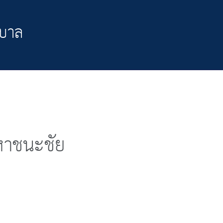
าบาล
าชนะชัย