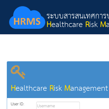
ระบบสารสนเทศการบร
H
ealthcare
R
isk
M
H
ealthcare
R
isk
M
anagemen
User ID: