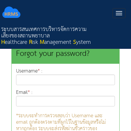
ระบบสารสนเทศการบริหารจัดการความ
เสี่ยงของสถานพยาบาล
H
ealthcare
R
isk
M
anagement
S
ystem
Forgot your password?
Username
*
:
Email
*
:
*ระบบจะทำการตรวจสอบว่า Username และ
email ถูกต้องตรงตามที่ผูกไว้ในฐานข้อมูลหรือไม่
หากถูกต้อง ระบบจะส่งรหัสผ่านชั่วคราวของ